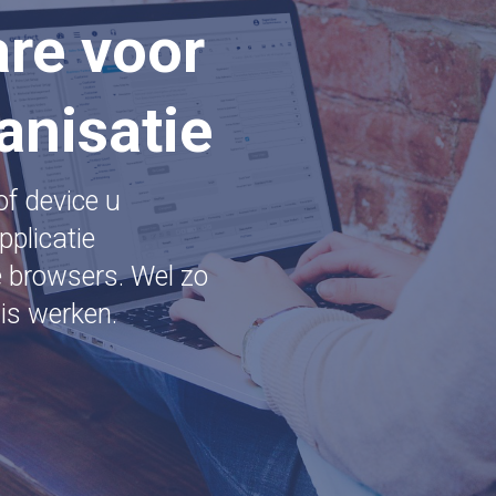
are voor
anisatie
of device u
plicatie
e browsers. Wel zo
is werken.