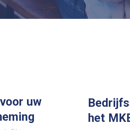
 voor uw
Bedrijf
rneming
het MK