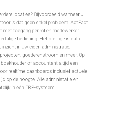
rdere locaties? Bijvoorbeeld wanneer u
ntoor is dat geen enkel probleem. ActFact
st met toegang per rol en medewerker.
rtalige bediening. Het prettige is dat u
ct inzicht in uw eigen administratie,
, projecten, goederenstroom en meer. Op
 boekhouder of accountant altijd een
Door realtime dashboards inclusief actuele
tijd op de hoogte. Alle administatie en
htelijk in één ERP-systeem.