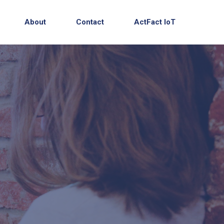
About
Contact
ActFact IoT