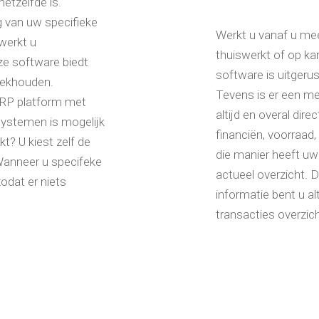
hetzelfde is.
 van uw specifieke
Werkt u vanaf u mee
werkt u
thuiswerkt of op ka
nze software biedt
software is uitgeru
oekhouden.
Tevens is er een mee
ERP platform met
altijd en overal dire
systemen is mogelijk
financiën, voorraad
t? U kiest zelf de
die manier heeft uw
 Wanneer u specifeke
actueel overzicht. 
odat er niets
informatie bent u al
transacties overzic