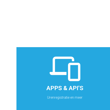
APPS & API'S
• Uren registratie • Workflow activity • Business
partners contact & netwerk • Projecten
dashboards & report taken • IoT devices
APPS & API'S
Ontdek ActFact Mobile 2 Cloud APP
Urenregistratie en meer