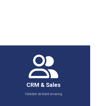
CRM & Sales
• Betere klantenservice • Contactbeheer,
salesmanagement • Inzicht in klantinformatie,
klantinteracties • Efficiëntere verkoopcyclus •
CRM & Sales
Hogere productiviteit • Beter inzicht in voortgang
en productiviteitsdoeleinden • Herinnering van
Verbeter de klant ervaring
taken