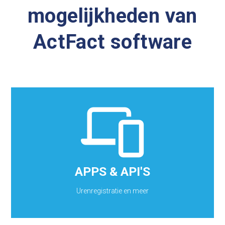
mogelijkheden van
ActFact software
APPS & API'S
• Uren registratie • Workflow activity • Business
partners contact & netwerk • Projecten dashboards
& report taken • IoT devices
APPS & API'S
Ontdek ActFact Mobile 2 Cloud APP
Urenregistratie en meer