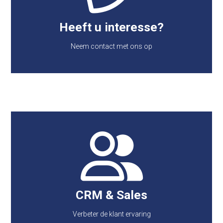
op weg
Heeft u interesse?
Neem contact met ons op
Neem contact met ons op
CRM & Sales
• Betere klantenservice • Contactbeheer,
salesmanagement • Inzicht in klantinformatie,
klantinteracties • Efficiëntere verkoopcyclus •
CRM & Sales
Hogere productiviteit • Beter inzicht in voortgang en
productiviteitsdoeleinden • Herinnering van taken
Verbeter de klant ervaring